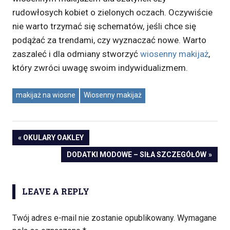
rudowłosych kobiet o zielonych oczach. Oczywiście
nie warto trzymać się schematów, jeśli chce się
podążać za trendami, czy wyznaczać nowe. Warto
zaszaleć i dla odmiany stworzyć
wiosenny makijaż
,
który zwróci uwagę swoim indywidualizmem.
makijaż na wiosne
Wiosenny makijaż
PREVIOUS
OKULARY OAKLEY
Nawigacja
POST:
NEXT
DODATKI MODOWE – SIŁA SZCZEGÓŁÓW
POST:
wpisu
LEAVE A REPLY
Twój adres e-mail nie zostanie opublikowany.
Wymagane