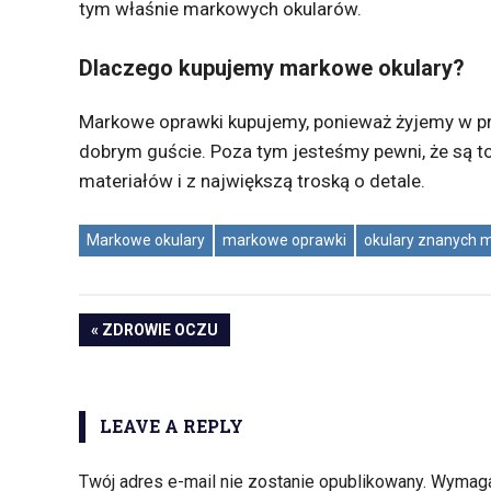
tym właśnie markowych okularów.
Dlaczego kupujemy markowe okulary?
Markowe oprawki kupujemy, ponieważ żyjemy w pr
dobrym guście. Poza tym jesteśmy pewni, że są to
materiałów i z największą troską o detale.
Markowe okulary
markowe oprawki
okulary znanych 
PREVIOUS
ZDROWIE OCZU
Nawigacja
POST:
wpisu
LEAVE A REPLY
Twój adres e-mail nie zostanie opublikowany.
Wymaga