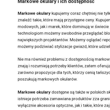
Markowe okulary i ich dostępność
Markowe okulary
kupujemy coraz chętniej nie tylk
znaleźć takie, które mają przystępne ceny. Kupuj
modowych, jak i marek, które dominują w świeci
technologiom możemy swobodnie przeglądać blogi
największych projektantów. Możemy oglądać rep
możemy podziwiać stylizacje gwiazd, które udziel
Nie ma również problemu z dostępnością markow
znają i rozumieją potrzeby klientów, zatem ofer
zarówno propozycje dla tych, którzy cenią tańszyc
poszukują markowych okularów.
Markowe okulary
dostępne są także w polskich s
istnieje potrzeba zamawiana produktów zza granic
wyłącznie akcesoria optyczne, jak i takie, które z