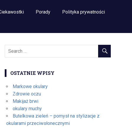
Ciekawostki
Porady
Polityka prywatności
OSTATNIE WPISY
Markowe okulary
Zdrowie oczu
Makijaż brwi
okulary muchy
Butelkowa zieleń – pomysł na stylizacje z
okularami przeciwsłonecznymi